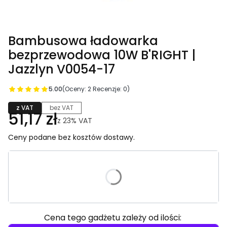
Bambusowa ładowarka
bezprzewodowa 10W B'RIGHT |
Jazzlyn V0054-17
5.00
(Oceny: 2 Recenzje: 0)
z VAT
bez VAT
51,17 zł
z
23%
VAT
Ceny podane bez kosztów dostawy.
Wybierz wariant produktu:
Poszczególne warianty mogą różnić się ceną
Cena tego gadżetu zależy od ilości: