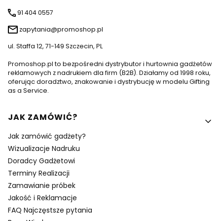
91 404 0557
zapytania@promoshop.pl
ul. Staffa 12, 71-149 Szczecin, PL
Promoshop.pl to bezpośredni dystrybutor i hurtownia gadżetów
reklamowych z nadrukiem dla firm (B2B). Działamy od 1998 roku,
oferując doradztwo, znakowanie i dystrybucję w modelu Gifting
as a Service.
Linki w stopce
JAK ZAMÓWIĆ?
Jak zamówić gadżety?
Wizualizacje Nadruku
Doradcy Gadżetowi
Terminy Realizacji
Zamawianie próbek
Jakość i Reklamacje
FAQ Najczęstsze pytania