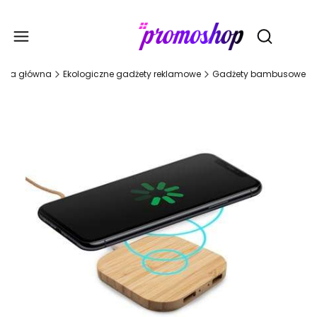
Gadże
Otwórz wy
rona główna
Ekologiczne gadżety reklamowe
Gadżety bambusowe