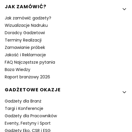
Linki w stopce
JAK ZAMÓWIĆ?
Jak zamówić gadżety?
Wizualizacje Nadruku
Doradcy Gadżetowi
Terminy Realizacji
Zamawianie próbek
Jakość i Reklamacje
FAQ Najczęstsze pytania
Baza Wiedzy
Raport branżowy 2026
GADŻETOWE OKAZJE
Gadżety dla Branż
Targi i Konferencje
Gadżety dla Pracowników
Eventy, Festyny i Sport
Gadżety Eko, CSR i ESG