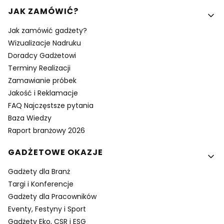
Linki w stopce
JAK ZAMÓWIĆ?
Jak zamówić gadżety?
Wizualizacje Nadruku
Doradcy Gadżetowi
Terminy Realizacji
Zamawianie próbek
Jakość i Reklamacje
FAQ Najczęstsze pytania
Baza Wiedzy
Raport branżowy 2026
GADŻETOWE OKAZJE
Gadżety dla Branż
Targi i Konferencje
Gadżety dla Pracowników
Eventy, Festyny i Sport
Gadżety Eko, CSR i ESG