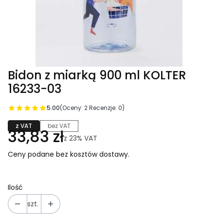
Bidon z miarką 900 ml KOLTER
16233-03
5.00
(Oceny: 2 Recenzje: 0)
z VAT
bez VAT
33,83 zł
z
23%
VAT
Ceny podane bez kosztów dostawy.
Ilość
szt.