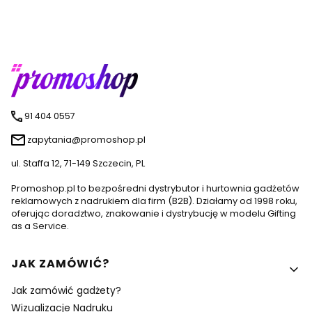
91 404 0557
zapytania@promoshop.pl
ul. Staffa 12, 71-149 Szczecin, PL
Promoshop.pl to bezpośredni dystrybutor i hurtownia gadżetów
reklamowych z nadrukiem dla firm (B2B). Działamy od 1998 roku,
oferując doradztwo, znakowanie i dystrybucję w modelu Gifting
as a Service.
Linki w stopce
JAK ZAMÓWIĆ?
Jak zamówić gadżety?
Wizualizacje Nadruku