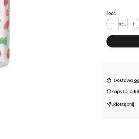
Ilość
szt.
Dostawa
od
Zapytaj o R
Udostępnij