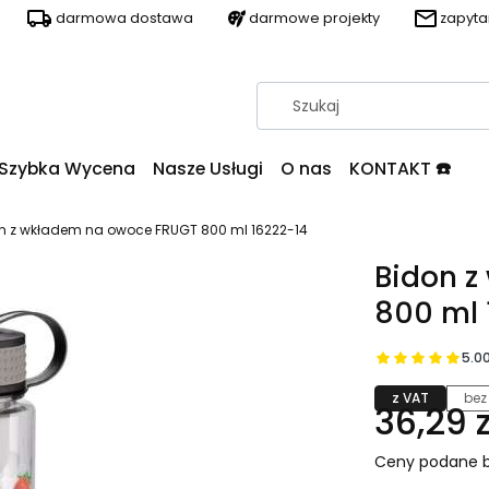
darmowa dostawa
darmowe projekty
zapyt
Szybka Wycena
Nasze Usługi
O nas
KONTAKT ☎️
n z wkładem na owoce FRUGT 800 ml 16222-14
Bidon 
800 ml 
5.0
z VAT
bez
36,29 z
Ceny podane b