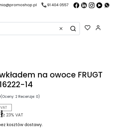
ania@promoshop.pl
91 404 0557
Gadżety w k
Wyczyść
Szukaj
z wkładem na owoce FRUGT
16222-14
0
(Oceny: 2 Recenzje: 0)
 VAT
ł
z
23%
VAT
ez kosztów dostawy.