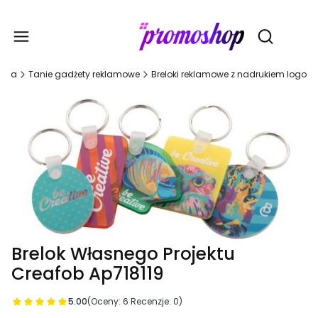
Gadże
Otwórz wy
ówna
Tanie gadżety reklamowe
Breloki reklamowe z nadrukiem logo
Brelok Własnego Projektu
Creafob Ap718119
5.00
(Oceny: 6 Recenzje: 0)