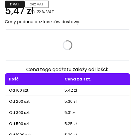
z VAT
bez VAT
5,47 zł
z
23%
VAT
Ceny podane bez kosztów dostawy.
Wybierz wariant produktu:
Poszczególne warianty mogą różnić się ceną
Cena tego gadżetu zależy od ilości:
Ilość
Cena za szt.
Od 100 szt.
5,42 zł
Od 200 szt.
5,36 zł
Od 300 szt.
5,31 zł
Od 500 szt.
5,25 zł
Od 1000 szt.
5,20 zł