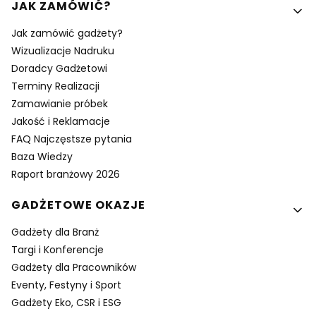
Linki w stopce
JAK ZAMÓWIĆ?
Jak zamówić gadżety?
Wizualizacje Nadruku
Doradcy Gadżetowi
Terminy Realizacji
Zamawianie próbek
Jakość i Reklamacje
FAQ Najczęstsze pytania
Baza Wiedzy
Raport branżowy 2026
GADŻETOWE OKAZJE
Gadżety dla Branż
Targi i Konferencje
Gadżety dla Pracowników
Eventy, Festyny i Sport
Gadżety Eko, CSR i ESG