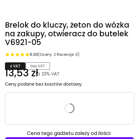
Brelok do kluczy, żeton do wózka
na zakupy, otwieracz do butelek
V6921-05
5.00
(Oceny: 2 Recenzje: 0)
z VAT
bez VAT
13,53 zł
z
23%
VAT
Ceny podane bez kosztów dostawy.
Wybierz wariant produktu:
Poszczególne warianty mogą różnić się ceną
Cena tego gadżetu zależy od ilości: