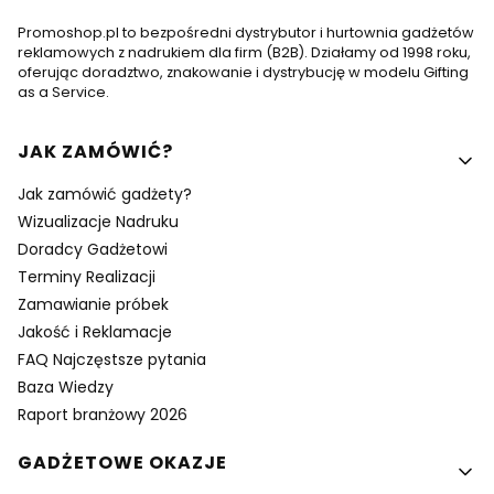
Promoshop.pl to bezpośredni dystrybutor i hurtownia gadżetów
reklamowych z nadrukiem dla firm (B2B). Działamy od 1998 roku,
oferując doradztwo, znakowanie i dystrybucję w modelu Gifting
as a Service.
Linki w stopce
JAK ZAMÓWIĆ?
Jak zamówić gadżety?
Wizualizacje Nadruku
Doradcy Gadżetowi
Terminy Realizacji
Zamawianie próbek
Jakość i Reklamacje
FAQ Najczęstsze pytania
Baza Wiedzy
Raport branżowy 2026
GADŻETOWE OKAZJE