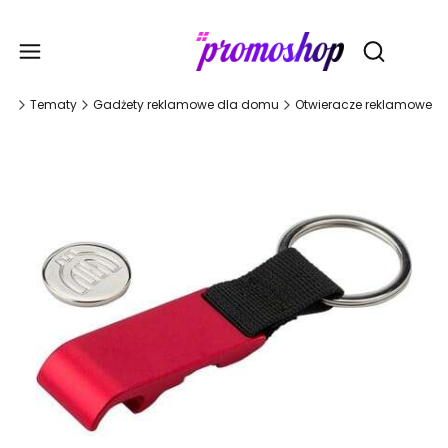
Gadże
Otwórz wy
na
Tematy
Gadżety reklamowe dla domu
Otwieracze reklamowe