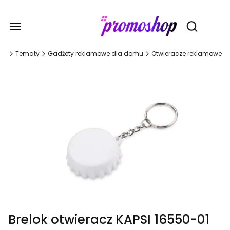
Gadże
Otwórz wy
na
Tematy
Gadżety reklamowe dla domu
Otwieracze reklamowe
Brelok otwieracz KAPSI 16550-01