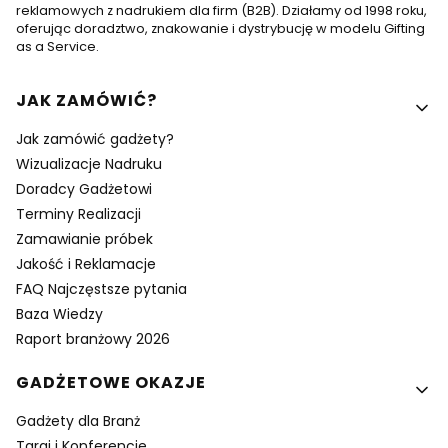
reklamowych z nadrukiem dla firm (B2B). Działamy od 1998 roku,
oferując doradztwo, znakowanie i dystrybucję w modelu Gifting
as a Service.
Linki w stopce
JAK ZAMÓWIĆ?
Jak zamówić gadżety?
Wizualizacje Nadruku
Doradcy Gadżetowi
Terminy Realizacji
Zamawianie próbek
Jakość i Reklamacje
FAQ Najczęstsze pytania
Baza Wiedzy
Raport branżowy 2026
GADŻETOWE OKAZJE
Gadżety dla Branż
Targi i Konferencje