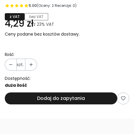
5.00
(Oceny: 2 Recenzje: 0)
z VAT
bez VAT
4,29 zł
z
23%
VAT
Ceny podane bez kosztów dostawy.
Ilość
szt.
Dostępność:
duża ilość
Dodaj do zapytania