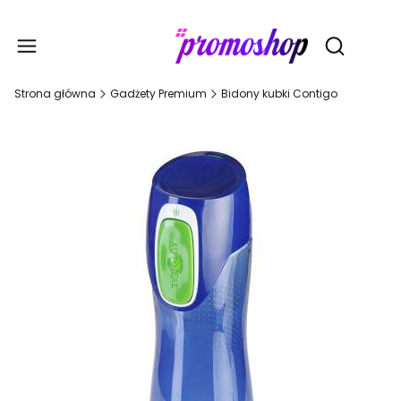
Gadże
Otwórz wy
Strona główna
Gadżety Premium
Bidony kubki Contigo