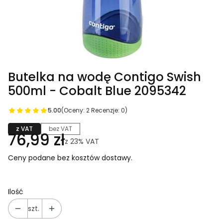
Butelka na wodę Contigo Swish
500ml - Cobalt Blue 2095342
5.00
(Oceny: 2 Recenzje: 0)
z VAT
bez VAT
76,99 zł
z
23%
VAT
Ceny podane bez kosztów dostawy.
Ilość
szt.