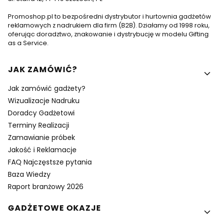
Promoshop.pl to bezpośredni dystrybutor i hurtownia gadżetów
reklamowych z nadrukiem dla firm (B2B). Działamy od 1998 roku,
oferując doradztwo, znakowanie i dystrybucję w modelu Gifting
as a Service.
Linki w stopce
JAK ZAMÓWIĆ?
Jak zamówić gadżety?
Wizualizacje Nadruku
Doradcy Gadżetowi
Terminy Realizacji
Zamawianie próbek
Jakość i Reklamacje
FAQ Najczęstsze pytania
Baza Wiedzy
Raport branżowy 2026
GADŻETOWE OKAZJE