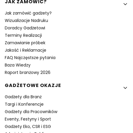
Linki w stopce
JAK ZAMÓWIĆ?
Jak zamówić gadżety?
Wizualizacje Nadruku
Doradcy Gadżetowi
Terminy Realizacji
Zamawianie próbek
Jakość i Reklamacje
FAQ Najczęstsze pytania
Baza Wiedzy
Raport branżowy 2026
GADŻETOWE OKAZJE
Gadżety dla Branż
Targi i Konferencje
Gadżety dla Pracowników
Eventy, Festyny i Sport
Gadżety Eko, CSR i ESG