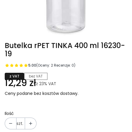
Butelka rPET TINKA 400 ml 16230-
19
5.00
(Oceny: 2 Recenzje: 0)
z VAT
bez VAT
12,29 zł
z
23%
VAT
Ceny podane bez kosztów dostawy.
Ilość
szt.