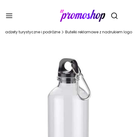
Gadże
Otwórz wy
Gadżety turystyczne i podróżne
Butelki reklamowe z nadrukiem logo