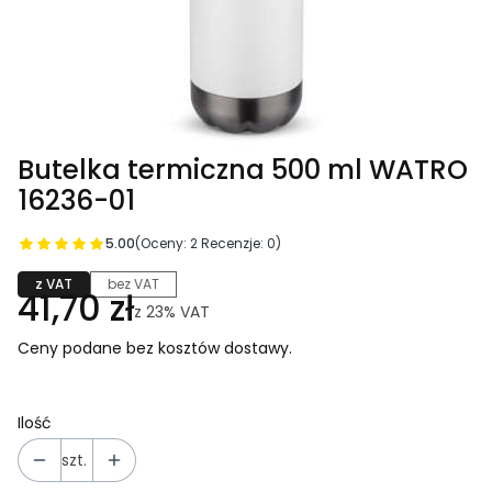
Butelka termiczna 500 ml WATRO
16236-01
5.00
(Oceny: 2 Recenzje: 0)
z VAT
bez VAT
41,70 zł
z
23%
VAT
Ceny podane bez kosztów dostawy.
Ilość
szt.