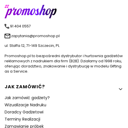
91 404 0557
zapytania@promoshop.pl
ul. Staffa 12, 71-149 Szczecin, PL
Promoshop.pl to bezpośredni dystrybutor i hurtownia gadżetów
reklamowych z nadrukiem dla firm (B2B). Działamy od 1998 roku,
oferując doradztwo, znakowanie i dystrybucję w modelu Gifting
as a Service.
Linki w stopce
JAK ZAMÓWIĆ?
Jak zamówić gadżety?
Wizualizacje Nadruku
Doradcy Gadżetowi
Terminy Realizacji
Zamawianie próbek