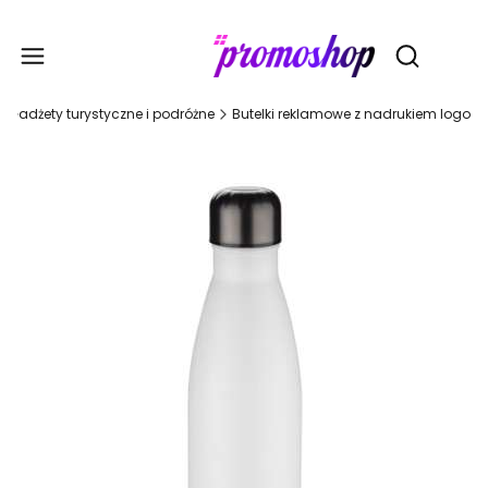
Gadże
Otwórz wy
Gadżety turystyczne i podróżne
Butelki reklamowe z nadrukiem logo