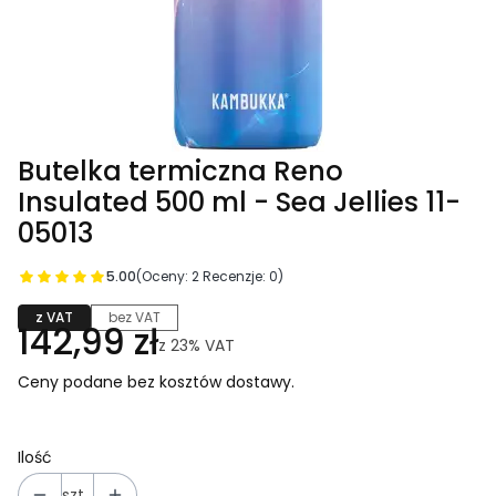
Butelka termiczna Reno
Insulated 500 ml - Sea Jellies 11-
05013
5.00
(Oceny: 2 Recenzje: 0)
z VAT
bez VAT
142,99 zł
z
23%
VAT
Ceny podane bez kosztów dostawy.
Ilość
szt.