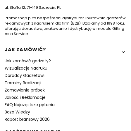
ul. Staffa 12, 71-149 Szczecin, PL
Promoshop.pl to bezpośredni dystrybutor i hurtownia gadżetów
reklamowych z nadrukiem dla firm (B2B). Działamy od 1998 roku,
oferując doradztwo, znakowanie i dystrybucję w modelu Gifting
as a Service.
Linki w stopce
JAK ZAMÓWIĆ?
Jak zamówić gadżety?
Wizualizacje Nadruku
Doradcy Gadżetowi
Terminy Realizacji
Zamawianie próbek
Jakość i Reklamacje
FAQ Najczęstsze pytania
Baza Wiedzy
Raport branżowy 2026