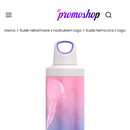
Gadże
Otwórz wy
a główna
Kubki reklamowe z nadrukiem logo
Kubki termiczne z logo