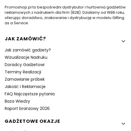
Promoshop.pl to bezpośredni dystrybutor i hurtownia gadżetów
reklamowych z nadrukiem dla firm (B2B). Działamy od 1998 roku,
oferując doradztwo, znakowanie i dystrybucję w modelu Gifting
as a Service.
Linki w stopce
JAK ZAMÓWIĆ?
Jak zamówić gadżety?
Wizualizacje Nadruku
Doradcy Gadżetowi
Terminy Realizacji
Zamawianie próbek
Jakość i Reklamacje
FAQ Najczęstsze pytania
Baza Wiedzy
Raport branżowy 2026
GADŻETOWE OKAZJE