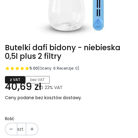
Butelki dafi bidony - niebieska
0,5l plus 2 filtry
5.00
(Oceny: 6 Recenzje: 0)
z VAT
bez VAT
40,69 zł
z
23%
VAT
Ceny podane bez kosztów dostawy.
Ilość
szt.