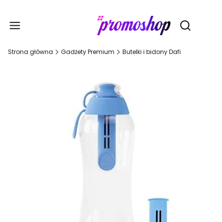
Gadże
Otwórz wy
Strona główna
Gadżety Premium
Butelki i bidony Dafi