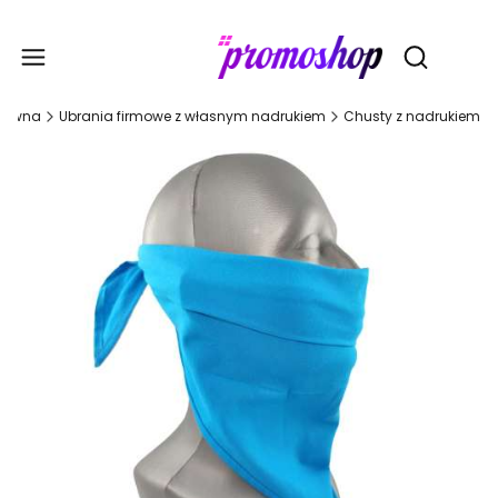
Gadże
Otwórz wy
główna
Ubrania firmowe z własnym nadrukiem
Chusty z nadrukiem