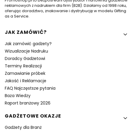
Promoshop.pl to bezpośredni dystrybutor i hurtownia gadżetów
reklamowych z nadrukiem dla firm (B2B). Działamy od 1998 roku,
oferując doradztwo, znakowanie i dystrybucję w modelu Gifting
as a Service.
Linki w stopce
JAK ZAMÓWIĆ?
Jak zamówić gadżety?
Wizualizacje Nadruku
Doradcy Gadżetowi
Terminy Realizacji
Zamawianie próbek
Jakość i Reklamacje
FAQ Najczęstsze pytania
Baza Wiedzy
Raport branżowy 2026
GADŻETOWE OKAZJE
Gadżety dla Branż