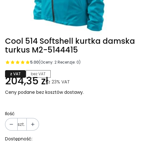
Cool 514 Softshell kurtka damska
turkus M2-5144415
5.00
(Oceny: 2 Recenzje: 0)
z VAT
bez VAT
204,35 zł
z
23%
VAT
Ceny podane bez kosztów dostawy.
Ilość
szt.
Dostępność: