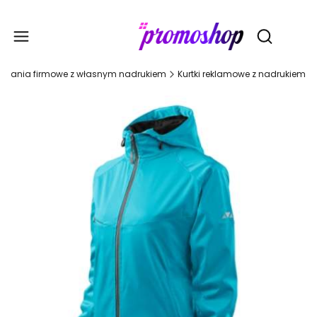
Gadże
Otwórz wy
Ubrania firmowe z własnym nadrukiem
Kurtki reklamowe z nadrukiem