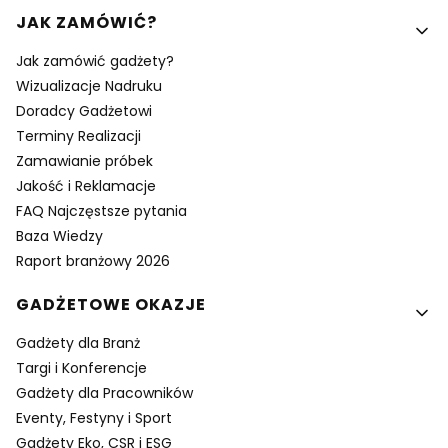
Linki w stopce
JAK ZAMÓWIĆ?
Jak zamówić gadżety?
Wizualizacje Nadruku
Doradcy Gadżetowi
Terminy Realizacji
Zamawianie próbek
Jakość i Reklamacje
FAQ Najczęstsze pytania
Baza Wiedzy
Raport branżowy 2026
GADŻETOWE OKAZJE
Gadżety dla Branż
Targi i Konferencje
Gadżety dla Pracowników
Eventy, Festyny i Sport
Gadżety Eko, CSR i ESG