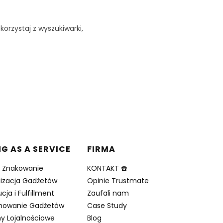
korzystaj z wyszukiwarki,
NG AS A SERVICE
FIRMA
i Znakowanie
KONTAKT ☎️
lizacja Gadżetów
Opinie Trustmate
cja i Fulfillment
Zaufali nam
nowanie Gadżetów
Case Study
y Lojalnościowe
Blog