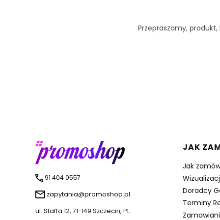
Przepraszamy, produkt, k
Linki 
JAK ZA
Jak zamów
91 404 0557
Wizualizac
Doradcy G
zapytania@promoshop.pl
Terminy Re
ul. Staffa 12, 71-149 Szczecin, PL
Zamawiani