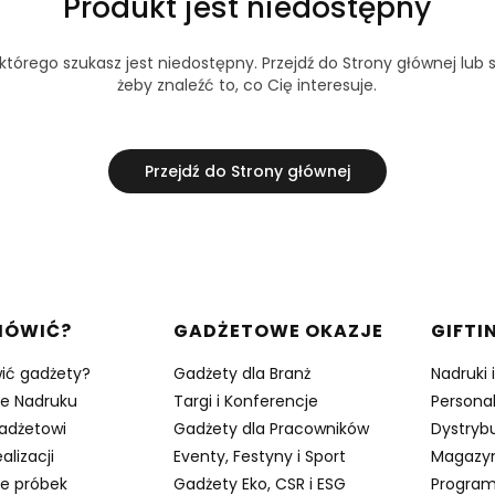
Produkt jest niedostępny
tórego szukasz jest niedostępny. Przejdź do Strony głównej lub s
żeby znaleźć to, co Cię interesuje.
Przejdź do Strony głównej
w stopce
MÓWIĆ?
GADŻETOWE OKAZJE
GIFTI
ić gadżety?
Gadżety dla Branż
Nadruki 
je Nadruku
Targi i Konferencje
Persona
adżetowi
Gadżety dla Pracowników
Dystrybu
alizacji
Eventy, Festyny i Sport
Magazy
e próbek
Gadżety Eko, CSR i ESG
Program