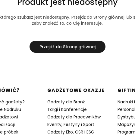
Produkt jest niedostępny
tórego szukasz jest niedostępny. Przejdź do Strony głównej lub s
żeby znaleźć to, co Cię interesuje.
Przejdź do Strony głównej
w stopce
MÓWIĆ?
GADŻETOWE OKAZJE
GIFTI
ić gadżety?
Gadżety dla Branż
Nadruki 
je Nadruku
Targi i Konferencje
Persona
adżetowi
Gadżety dla Pracowników
Dystrybu
alizacji
Eventy, Festyny i Sport
Magazy
e próbek
Gadżety Eko, CSR i ESG
Program