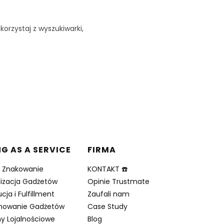
korzystaj z wyszukiwarki,
NG AS A SERVICE
FIRMA
i Znakowanie
KONTAKT ☎️
lizacja Gadżetów
Opinie Trustmate
cja i Fulfillment
Zaufali nam
nowanie Gadżetów
Case Study
y Lojalnościowe
Blog