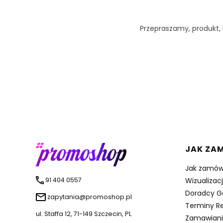
Przepraszamy, produkt, k
Linki 
JAK ZA
Jak zamów
91 404 0557
Wizualizac
Doradcy G
zapytania@promoshop.pl
Terminy Re
ul. Staffa 12, 71-149 Szczecin, PL
Zamawiani