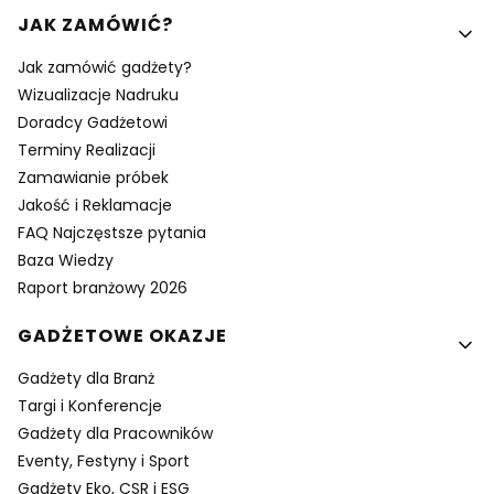
Linki w stopce
JAK ZAMÓWIĆ?
Jak zamówić gadżety?
Wizualizacje Nadruku
Doradcy Gadżetowi
Terminy Realizacji
Zamawianie próbek
Jakość i Reklamacje
FAQ Najczęstsze pytania
Baza Wiedzy
Raport branżowy 2026
GADŻETOWE OKAZJE
Gadżety dla Branż
Targi i Konferencje
Gadżety dla Pracowników
Eventy, Festyny i Sport
Gadżety Eko, CSR i ESG