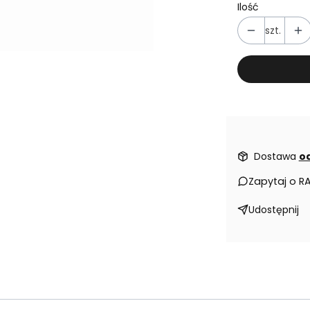
Ilość
szt.
Dostawa
od
Zapytaj o R
Udostępnij