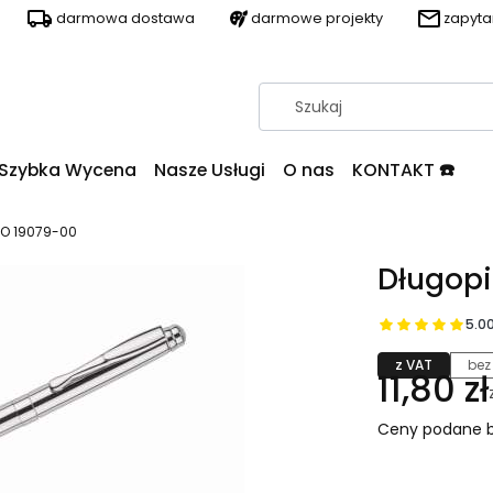
darmowa dostawa
darmowe projekty
zapyt
Szybka Wycena
Nasze Usługi
O nas
KONTAKT ☎️
SO 19079-00
Długopi
5.0
z VAT
bez
11,80 zł
Ceny podane b