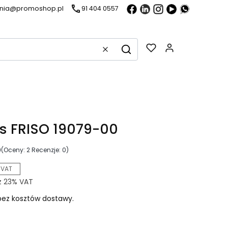
ania@promoshop.pl
91 404 0557
Gadżety w k
Wyczyść
Szukaj
s FRISO 19079-00
0
(Oceny: 2 Recenzje: 0)
 VAT
z
23%
VAT
ez kosztów dostawy.