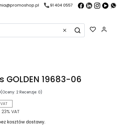
ania@promoshop.pl
91 404 0557
Gadżety w k
Wyczyść
Szukaj
is GOLDEN 19683-06
0
(Oceny: 2 Recenzje: 0)
 VAT
z
23%
VAT
ez kosztów dostawy.