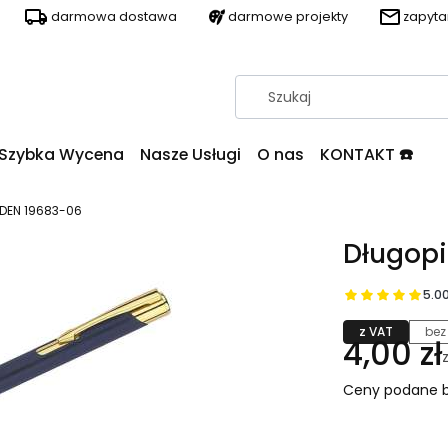
darmowa dostawa
darmowe projekty
zapyt
Szybka Wycena
Nasze Usługi
O nas
KONTAKT ☎️
DEN 19683-06
Długop
5.0
z VAT
bez
4,00 zł
Ceny podane b