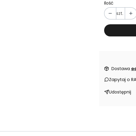
Ilość
szt.
Dostawa
od
Zapytaj o R
Udostępnij