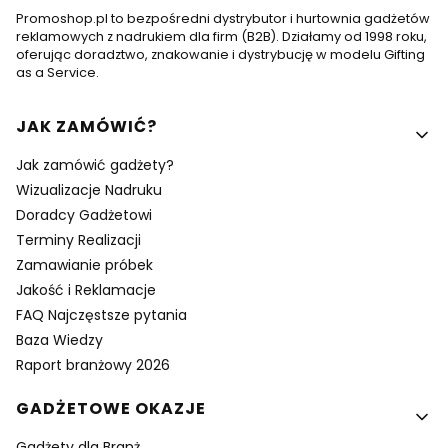
Promoshop.pl to bezpośredni dystrybutor i hurtownia gadżetów
reklamowych z nadrukiem dla firm (B2B). Działamy od 1998 roku,
oferując doradztwo, znakowanie i dystrybucję w modelu Gifting
as a Service.
Linki w stopce
JAK ZAMÓWIĆ?
Jak zamówić gadżety?
Wizualizacje Nadruku
Doradcy Gadżetowi
Terminy Realizacji
Zamawianie próbek
Jakość i Reklamacje
FAQ Najczęstsze pytania
Baza Wiedzy
Raport branżowy 2026
GADŻETOWE OKAZJE
Gadżety dla Branż