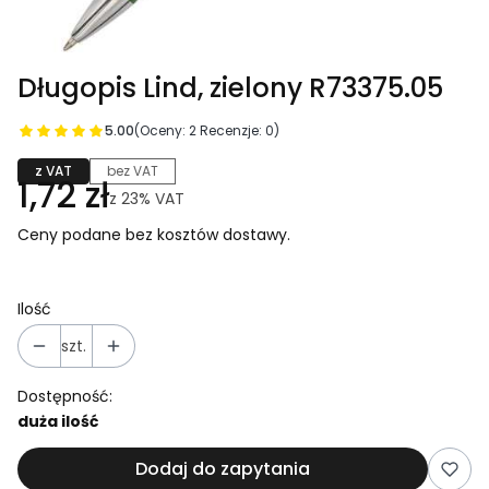
Długopis Lind, zielony R73375.05
5.00
(Oceny: 2 Recenzje: 0)
z VAT
bez VAT
1,72 zł
z
23%
VAT
Ceny podane bez kosztów dostawy.
Ilość
szt.
Dostępność:
duża ilość
Dodaj do zapytania