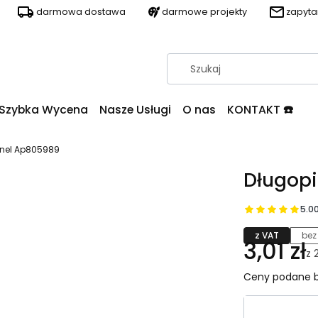
darmowa dostawa
darmowe projekty
zapyt
Szybka Wycena
Nasze Usługi
O nas
KONTAKT ☎️
nnel Ap805989
Długop
5.0
z VAT
bez
3,01 zł
z
Ceny podane b
Wybierz wa