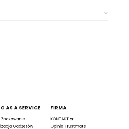
NG AS A SERVICE
FIRMA
i Znakowanie
KONTAKT ☎️
lizacja Gadżetów
Opinie Trustmate