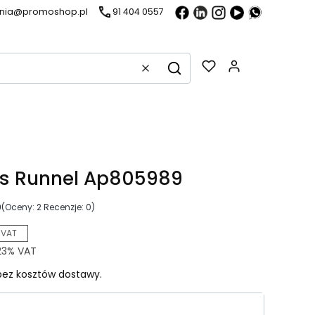
ania@promoshop.pl
91 404 0557
Gadżety w k
Wyczyść
Szukaj
is Runnel Ap805989
0
(Oceny: 2 Recenzje: 0)
 VAT
23%
VAT
ez kosztów dostawy.
riant produktu: