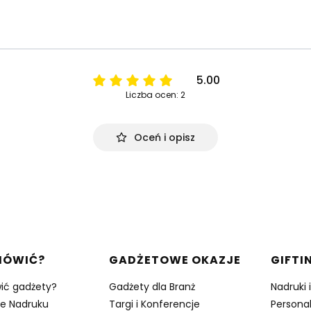
5.00
Liczba ocen: 2
Oceń i opisz
w stopce
MÓWIĆ?
GADŻETOWE OKAZJE
GIFTI
ić gadżety?
Gadżety dla Branż
Nadruki 
je Nadruku
Targi i Konferencje
Persona