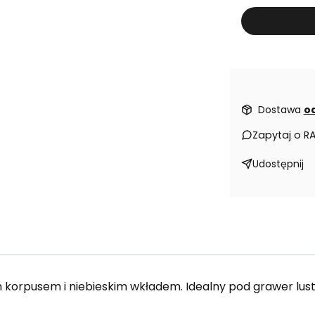
Dostawa
od
Zapytaj o R
Udostępnij
korpusem i niebieskim wkładem. Idealny pod grawer lust