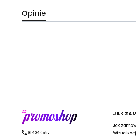
Opinie
Linki 
JAK ZA
Jak zamów
91 404 0557
Wizualizac