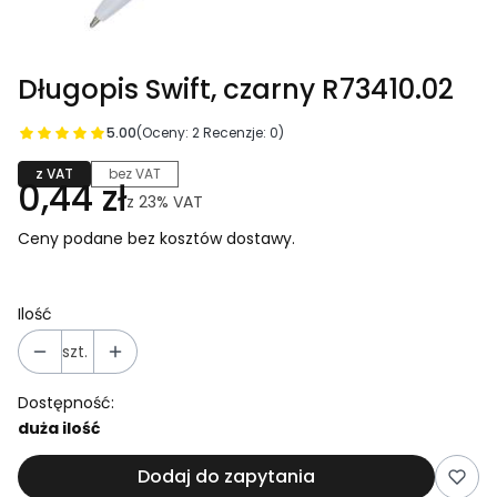
Długopis Swift, czarny R73410.02
5.00
(Oceny: 2 Recenzje: 0)
z VAT
bez VAT
0,44 zł
z
23%
VAT
Ceny podane bez kosztów dostawy.
Ilość
szt.
Dostępność:
duża ilość
Dodaj do zapytania