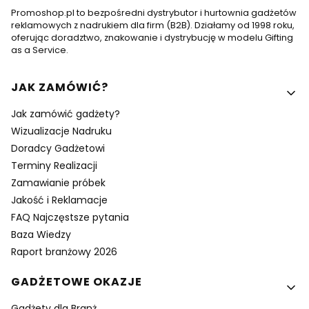
Promoshop.pl to bezpośredni dystrybutor i hurtownia gadżetów
reklamowych z nadrukiem dla firm (B2B). Działamy od 1998 roku,
oferując doradztwo, znakowanie i dystrybucję w modelu Gifting
as a Service.
Linki w stopce
JAK ZAMÓWIĆ?
Jak zamówić gadżety?
Wizualizacje Nadruku
Doradcy Gadżetowi
Terminy Realizacji
Zamawianie próbek
Jakość i Reklamacje
FAQ Najczęstsze pytania
Baza Wiedzy
Raport branżowy 2026
GADŻETOWE OKAZJE
Gadżety dla Branż