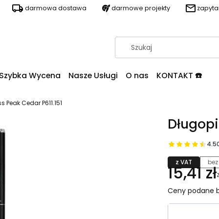
darmowa dostawa
darmowe projekty
zapyt
Szybka Wycena
Nasze Usługi
O nas
KONTAKT ☎️
s Peak Cedar P611.151
Długopi
4.5
z VAT
bez
15,41 zł
Ceny podane b
Wybierz wa