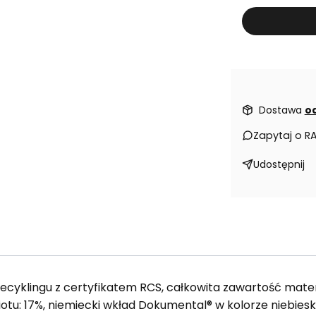
Dostawa
od
Zapytaj o R
Udostępnij
recyklingu z certyfikatem RCS, całkowita zawartość mater
otu: 17%, niemiecki wkład Dokumental® w kolorze niebiesk