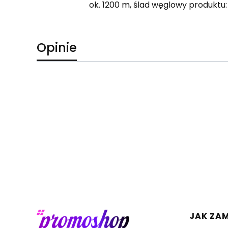
ok. 1200 m, ślad węglowy produktu: 
Opinie
Linki 
JAK ZA