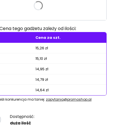
e warianty mogą różnić się ceną
Cena tego gadżetu zależy od ilości:
Cena za szt.
15,26 zł
15,10 zł
14,95 zł
14,79 zł
14,64 zł
jeśli konkurencja ma taniej:
zapytania@promoshop.pl
Dostępność:
duża ilość