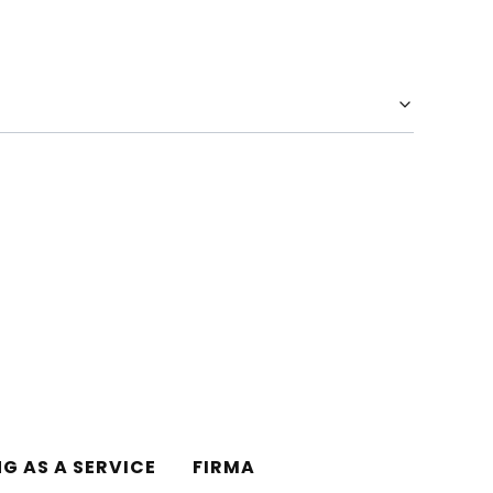
NG AS A SERVICE
FIRMA