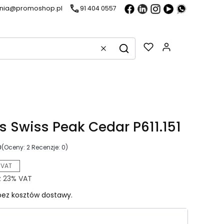
ania@promoshop.pl
91 404 0557
Gadżety w k
Wyczyść
Szukaj
s Swiss Peak Cedar P611.151
0
(Oceny: 2 Recenzje: 0)
 VAT
z
23%
VAT
ez kosztów dostawy.
riant produktu: