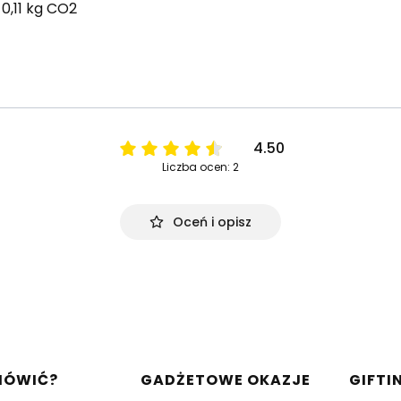
0,11 kg CO2
4.50
Liczba ocen: 2
Oceń i opisz
w stopce
MÓWIĆ?
GADŻETOWE OKAZJE
GIFTI