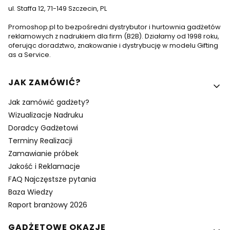
ul. Staffa 12, 71-149 Szczecin, PL
Promoshop.pl to bezpośredni dystrybutor i hurtownia gadżetów
reklamowych z nadrukiem dla firm (B2B). Działamy od 1998 roku,
oferując doradztwo, znakowanie i dystrybucję w modelu Gifting
as a Service.
Linki w stopce
JAK ZAMÓWIĆ?
Jak zamówić gadżety?
Wizualizacje Nadruku
Doradcy Gadżetowi
Terminy Realizacji
Zamawianie próbek
Jakość i Reklamacje
FAQ Najczęstsze pytania
Baza Wiedzy
Raport branżowy 2026
GADŻETOWE OKAZJE