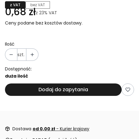
z VAT
bez VAT
0,68 zł
z
23%
VAT
Ceny podane bez kosztów dostawy.
Ilość
szt.
Dostępność:
duża ilość
Dodaj do zapytania
Dostawa
od 0,00 zł
- Kurier krajowy