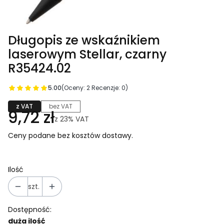
Długopis ze wskaźnikiem
laserowym Stellar, czarny
R35424.02
5.00
(Oceny: 2 Recenzje: 0)
z VAT
bez VAT
9,72 zł
z
23%
VAT
Ceny podane bez kosztów dostawy.
Ilość
szt.
Dostępność:
duża ilość