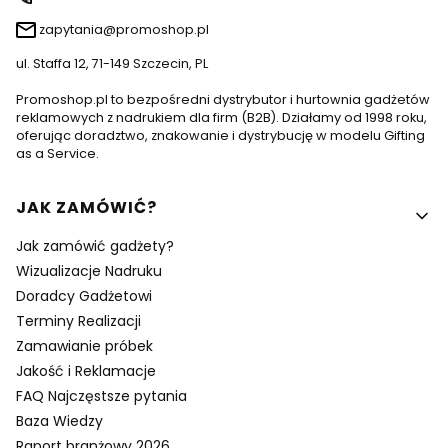
zapytania@promoshop.pl
ul. Staffa 12, 71-149 Szczecin, PL
Promoshop.pl to bezpośredni dystrybutor i hurtownia gadżetów
reklamowych z nadrukiem dla firm (B2B). Działamy od 1998 roku,
oferując doradztwo, znakowanie i dystrybucję w modelu Gifting
as a Service.
Linki w stopce
JAK ZAMÓWIĆ?
Jak zamówić gadżety?
Wizualizacje Nadruku
Doradcy Gadżetowi
Terminy Realizacji
Zamawianie próbek
Jakość i Reklamacje
FAQ Najczęstsze pytania
Baza Wiedzy
Raport branżowy 2026