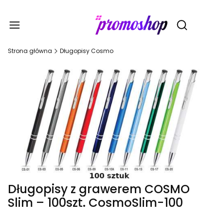
Gadże
Otwórz wy
Strona główna
Długopisy Cosmo
Długopisy z grawerem COSMO
Slim – 100szt. CosmoSlim-100