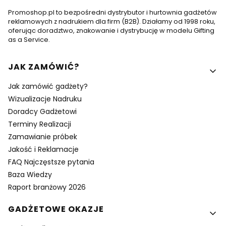
Promoshop.pl to bezpośredni dystrybutor i hurtownia gadżetów
reklamowych z nadrukiem dla firm (B2B). Działamy od 1998 roku,
oferując doradztwo, znakowanie i dystrybucję w modelu Gifting
as a Service.
Linki w stopce
JAK ZAMÓWIĆ?
Jak zamówić gadżety?
Wizualizacje Nadruku
Doradcy Gadżetowi
Terminy Realizacji
Zamawianie próbek
Jakość i Reklamacje
FAQ Najczęstsze pytania
Baza Wiedzy
Raport branżowy 2026
GADŻETOWE OKAZJE