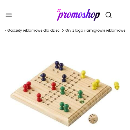
Gadże
Otwórz wy
na
Gadżety reklamowe dla dzieci
Gry z logo i łamigłówki reklamowe