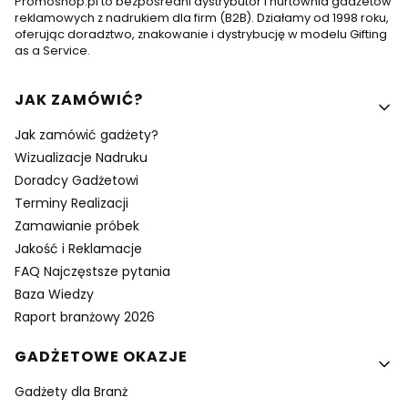
Promoshop.pl to bezpośredni dystrybutor i hurtownia gadżetów
reklamowych z nadrukiem dla firm (B2B). Działamy od 1998 roku,
oferując doradztwo, znakowanie i dystrybucję w modelu Gifting
as a Service.
Linki w stopce
JAK ZAMÓWIĆ?
Jak zamówić gadżety?
Wizualizacje Nadruku
Doradcy Gadżetowi
Terminy Realizacji
Zamawianie próbek
Jakość i Reklamacje
FAQ Najczęstsze pytania
Baza Wiedzy
Raport branżowy 2026
GADŻETOWE OKAZJE
Gadżety dla Branż