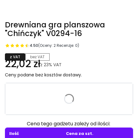
Drewniana gra planszowa
"Chińczyk" V0294-16
4.50
(Oceny: 2 Recenzje: 0)
z VAT
bez VAT
22,02 zł
z
23%
VAT
Ceny podane bez kosztów dostawy.
Wybierz wariant produktu:
Poszczególne warianty mogą różnić się ceną
Cena tego gadżetu zależy od ilości:
Ilość
Cena za szt.