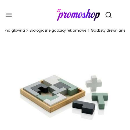
Gadże
Otwórz wy
Strona główna
Ekologiczne gadżety reklamowe
Gadżety drewniane