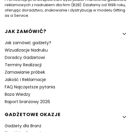
reklamowych z nadrukiem dla firm (B2B). Działamy od 1998 roku,
oferując doradztwo, znakowanie i dystrybucję w modelu Gifting
as a Service.
Linki w stopce
JAK ZAMÓWIĆ?
Jak zamówić gadżety?
Wizualizacje Nadruku
Doradcy Gadżetowi
Terminy Realizacji
Zamawianie próbek
Jakość i Reklamacje
FAQ Najczęstsze pytania
Baza Wiedzy
Raport branżowy 2026
GADŻETOWE OKAZJE
Gadżety dla Branż