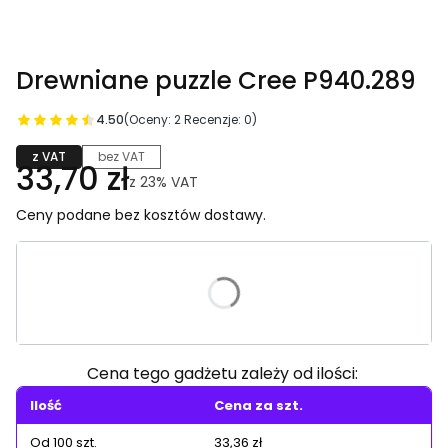
Drewniane puzzle Cree P940.289
4.50
(Oceny: 2 Recenzje: 0)
z VAT
bez VAT
33,70 zł
z
23%
VAT
Ceny podane bez kosztów dostawy.
Wybierz wariant produktu:
Poszczególne warianty mogą różnić się ceną
Cena tego gadżetu zależy od ilości:
Ilość
Cena za szt.
Od 100 szt.
33,36 zł