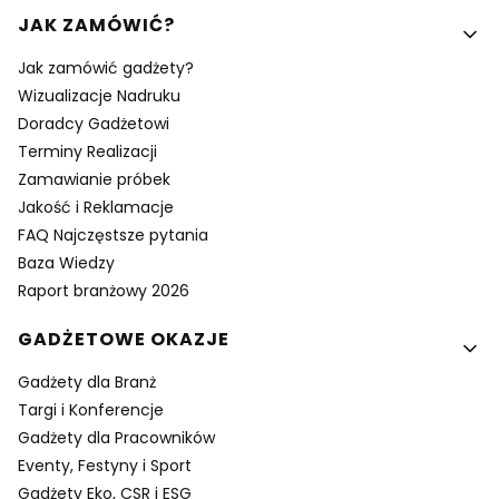
Linki w stopce
JAK ZAMÓWIĆ?
Jak zamówić gadżety?
Wizualizacje Nadruku
Doradcy Gadżetowi
Terminy Realizacji
Zamawianie próbek
Jakość i Reklamacje
FAQ Najczęstsze pytania
Baza Wiedzy
Raport branżowy 2026
GADŻETOWE OKAZJE
Gadżety dla Branż
Targi i Konferencje
Gadżety dla Pracowników
Eventy, Festyny i Sport
Gadżety Eko, CSR i ESG