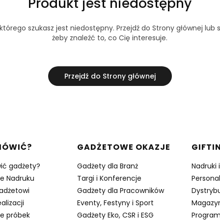
Produkt jest niedostępny
tórego szukasz jest niedostępny. Przejdź do Strony głównej lub s
żeby znaleźć to, co Cię interesuje.
Przejdź do Strony głównej
w stopce
MÓWIĆ?
GADŻETOWE OKAZJE
GIFTI
ić gadżety?
Gadżety dla Branż
Nadruki 
je Nadruku
Targi i Konferencje
Persona
adżetowi
Gadżety dla Pracowników
Dystrybu
alizacji
Eventy, Festyny i Sport
Magazy
e próbek
Gadżety Eko, CSR i ESG
Program