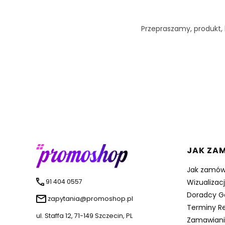
Przepraszamy, produkt, k
Linki 
JAK ZA
Jak zamów
91 404 0557
Wizualizac
Doradcy G
zapytania@promoshop.pl
Terminy Re
ul. Staffa 12, 71-149 Szczecin, PL
Zamawiani