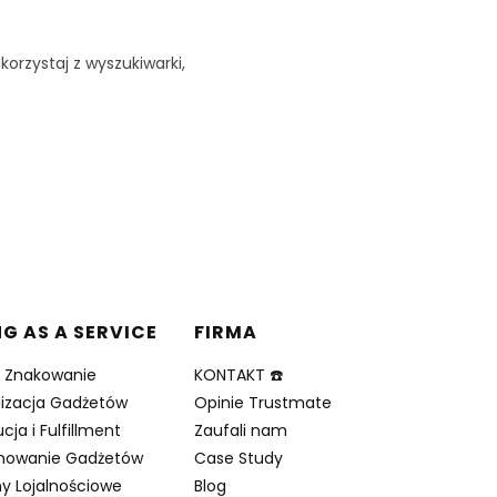
korzystaj z wyszukiwarki,
NG AS A SERVICE
FIRMA
i Znakowanie
KONTAKT ☎️
lizacja Gadżetów
Opinie Trustmate
cja i Fulfillment
Zaufali nam
nowanie Gadżetów
Case Study
y Lojalnościowe
Blog