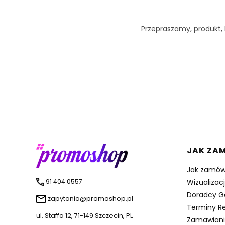
Przepraszamy, produkt, k
Linki 
JAK ZA
Jak zamów
91 404 0557
Wizualizac
Doradcy G
zapytania@promoshop.pl
Terminy Re
ul. Staffa 12, 71-149 Szczecin, PL
Zamawiani