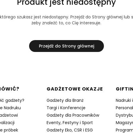
Produkt jest niedostępny
tórego szukasz jest niedostępny. Przejdź do Strony głównej lub s
żeby znaleźć to, co Cię interesuje.
Przejdź do Strony głównej
w stopce
MÓWIĆ?
GADŻETOWE OKAZJE
GIFTI
ić gadżety?
Gadżety dla Branż
Nadruki 
je Nadruku
Targi i Konferencje
Persona
adżetowi
Gadżety dla Pracowników
Dystrybu
alizacji
Eventy, Festyny i Sport
Magazy
e próbek
Gadżety Eko, CSR i ESG
Program