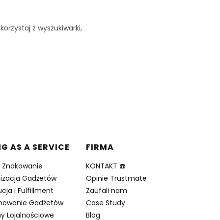
korzystaj z wyszukiwarki,
NG AS A SERVICE
FIRMA
i Znakowanie
KONTAKT ☎️
lizacja Gadżetów
Opinie Trustmate
cja i Fulfillment
Zaufali nam
nowanie Gadżetów
Case Study
y Lojalnościowe
Blog