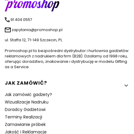
91 404 0557
zapytania@promoshop.pl
ul. Staffa 12, 71-149 Szczecin, PL
Promoshop.pl to bezpośredni dystrybutor i hurtownia gadżetów
reklamowych z nadrukiem dla firm (B2B). Działamy od 1998 roku,
oferując doradztwo, znakowanie i dystrybucję w modelu Gifting
as a Service.
Linki w stopce
JAK ZAMÓWIĆ?
Jak zamówić gadżety?
Wizualizacje Nadruku
Doradcy Gadżetowi
Terminy Realizacji
Zamawianie próbek
Jakość i Reklamacje