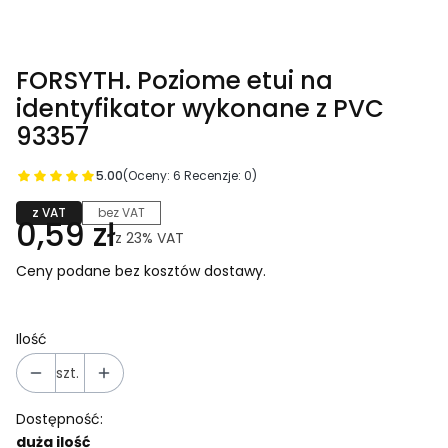
FORSYTH. Poziome etui na
identyfikator wykonane z PVC
93357
5.00
(Oceny: 6 Recenzje: 0)
z VAT
bez VAT
0,59 zł
z
23%
VAT
Ceny podane bez kosztów dostawy.
Ilość
szt.
Dostępność:
duża ilość