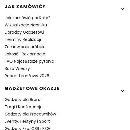
Linki w stopce
JAK ZAMÓWIĆ?
Jak zamówić gadżety?
Wizualizacje Nadruku
Doradcy Gadżetowi
Terminy Realizacji
Zamawianie próbek
Jakość i Reklamacje
FAQ Najczęstsze pytania
Baza Wiedzy
Raport branżowy 2026
GADŻETOWE OKAZJE
Gadżety dla Branż
Targi i Konferencje
Gadżety dla Pracowników
Eventy, Festyny i Sport
Gadżety Eko, CSR i ESG