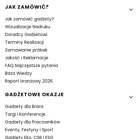
Linki w stopce
JAK ZAMÓWIĆ?
Jak zamówić gadżety?
Wizualizacje Nadruku
Doradcy Gadżetowi
Terminy Realizacji
Zamawianie próbek
Jakość i Reklamacje
FAQ Najczęstsze pytania
Baza Wiedzy
Raport branżowy 2026
GADŻETOWE OKAZJE
Gadżety dla Branż
Targi i Konferencje
Gadżety dla Pracowników
Eventy, Festyny i Sport
Gadżety Eko, CSR i ESG