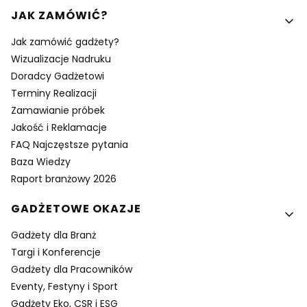
Linki w stopce
JAK ZAMÓWIĆ?
Jak zamówić gadżety?
Wizualizacje Nadruku
Doradcy Gadżetowi
Terminy Realizacji
Zamawianie próbek
Jakość i Reklamacje
FAQ Najczęstsze pytania
Baza Wiedzy
Raport branżowy 2026
GADŻETOWE OKAZJE
Gadżety dla Branż
Targi i Konferencje
Gadżety dla Pracowników
Eventy, Festyny i Sport
Gadżety Eko, CSR i ESG