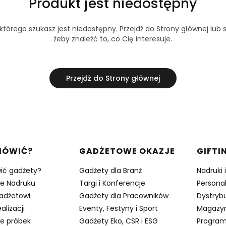
Produkt jest niedostępny
tórego szukasz jest niedostępny. Przejdź do Strony głównej lub s
żeby znaleźć to, co Cię interesuje.
Przejdź do Strony głównej
w stopce
MÓWIĆ?
GADŻETOWE OKAZJE
GIFTI
ić gadżety?
Gadżety dla Branż
Nadruki 
je Nadruku
Targi i Konferencje
Persona
adżetowi
Gadżety dla Pracowników
Dystrybu
alizacji
Eventy, Festyny i Sport
Magazy
e próbek
Gadżety Eko, CSR i ESG
Program