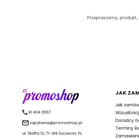
Przepraszamy, produkt, k
Linki 
JAK ZA
Jak zamów
91 404 0557
Wizualizac
Doradcy G
zapytania@promoshop.pl
Terminy Re
ul. Staffa 12, 71-149 Szczecin, PL
Zamawiani