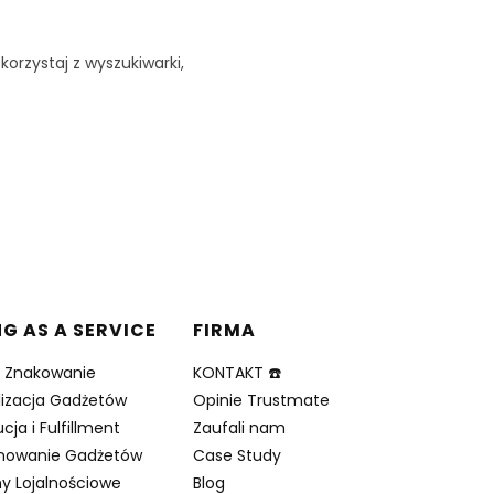
korzystaj z wyszukiwarki,
NG AS A SERVICE
FIRMA
i Znakowanie
KONTAKT ☎️
lizacja Gadżetów
Opinie Trustmate
cja i Fulfillment
Zaufali nam
nowanie Gadżetów
Case Study
y Lojalnościowe
Blog