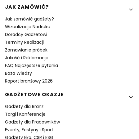
Linki w stopce
JAK ZAMÓWIĆ?
Jak zamówić gadżety?
Wizualizacje Nadruku
Doradcy Gadżetowi
Terminy Realizacji
Zamawianie próbek
Jakość i Reklamacje
FAQ Najczęstsze pytania
Baza Wiedzy
Raport branżowy 2026
GADŻETOWE OKAZJE
Gadżety dla Branż
Targi i Konferencje
Gadżety dla Pracowników
Eventy, Festyny i Sport
Gadżety Eko, CSR i ESG