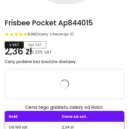
Frisbee Pocket Ap844015
5.00
(Oceny: 2 Recenzje: 0)
z VAT
bez VAT
2,36 zł
z
23%
VAT
Ceny podane bez kosztów dostawy.
Wybierz wariant produktu:
Poszczególne warianty mogą różnić się ceną
Cena tego gadżetu zależy od ilości:
Ilość
Cena za szt.
Od 100 szt.
2,34 zł