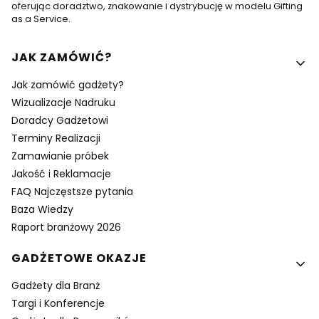
oferując doradztwo, znakowanie i dystrybucję w modelu Gifting
as a Service.
Linki w stopce
JAK ZAMÓWIĆ?
Jak zamówić gadżety?
Wizualizacje Nadruku
Doradcy Gadżetowi
Terminy Realizacji
Zamawianie próbek
Jakość i Reklamacje
FAQ Najczęstsze pytania
Baza Wiedzy
Raport branżowy 2026
GADŻETOWE OKAZJE
Gadżety dla Branż
Targi i Konferencje