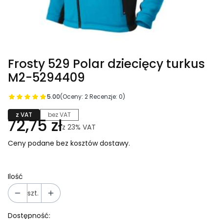
Frosty 529 Polar dziecięcy turkus
M2-5294409
5.00
(Oceny: 2 Recenzje: 0)
z VAT
bez VAT
72,75 zł
z
23%
VAT
Ceny podane bez kosztów dostawy.
Ilość
szt.
Dostępność: