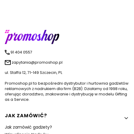
91 404 0557
zapytania@promoshop.pl
ul. Staffa 12, 71-149 Szczecin, PL
Promoshop.pl to bezpośredni dystrybutor i hurtownia gadżetów
reklamowych z nadrukiem dla firm (B2B). Działamy od 1998 roku,
oferując doradztwo, znakowanie i dystrybucję w modelu Gifting
as a Service.
Linki w stopce
JAK ZAMÓWIĆ?
Jak zamówić gadżety?