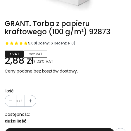
GRANT. Torba z papieru
kraftowego (100 g/m²) 92873
5.00
(Oceny: 6 Recenzje: 0)
z VAT
bez VAT
2,88 zł
z
23%
VAT
Ceny podane bez kosztów dostawy.
Ilość
szt.
Dostępność:
duża ilość