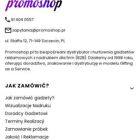
91 404 0557
zapytania@promoshop.pl
ul. Staffa 12, 71-149 Szczecin, PL
Promoshop.pl to bezpośredni dystrybutor i hurtownia gadżetów
reklamowych z nadrukiem dla firm (B2B). Działamy od 1998 roku,
oferując doradztwo, znakowanie i dystrybucję w modelu Gifting
as a Service.
Linki w stopce
JAK ZAMÓWIĆ?
Jak zamówić gadżety?
Wizualizacje Nadruku
Doradcy Gadżetowi
Terminy Realizacji
Zamawianie próbek
Jakość i Reklamacje