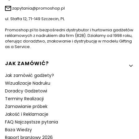
zapytania@promoshop.pl
ul. Staffa 12, 71-149 Szczecin, PL
Promoshop.pl to bezpośredni dystrybutor i hurtownia gadżetów
reklamowych z nadrukiem dla firm (B2B). Działamy od 1998 roku,
oferując doradztwo, znakowanie i dystrybucję w modelu Gifting
as a Service.
Linki w stopce
JAK ZAMÓWIĆ?
Jak zamówić gadżety?
Wizualizacje Nadruku
Doradcy Gadżetowi
Terminy Realizacji
Zamawianie próbek
Jakość i Reklamacje
FAQ Najczęstsze pytania
Baza Wiedzy
Raport branżowy 2026