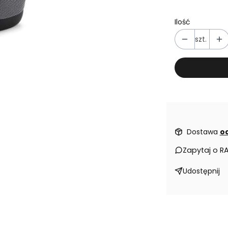
Ilość
szt.
Dostawa
od
Zapytaj o R
Udostępnij