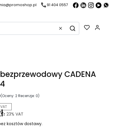
ania@promoshop.pl
91 404 0557
Gadżety w k
Wyczyść
Szukaj
k bezprzewodowy CADENA
14
0
(Oceny: 2 Recenzje: 0)
 VAT
ł
z
23%
VAT
ez kosztów dostawy.