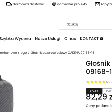
darmowa dostawa
darmowe projekty
zapyt
Szybka Wycena
Nasze Usługi
O nas
KONTAKT ☎️
i reklamowe z logo
Głośnik bezprzewodowy CADENA 09168-14
Głośni
09168-
5.0
z VAT
bez
82,29 z
Ceny podane b