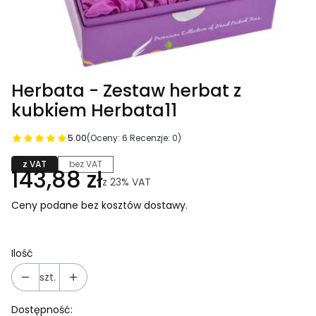
Herbata - Zestaw herbat z
kubkiem Herbata11
5.00
(Oceny: 6 Recenzje: 0)
z VAT
bez VAT
143,88 zł
z
23%
VAT
Ceny podane bez kosztów dostawy.
Ilość
szt.
Dostępność: