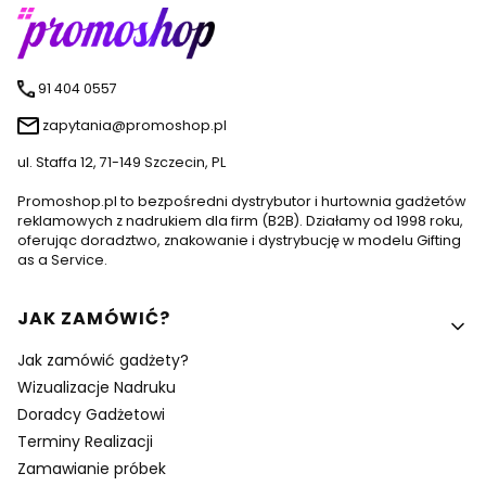
91 404 0557
zapytania@promoshop.pl
ul. Staffa 12, 71-149 Szczecin, PL
Promoshop.pl to bezpośredni dystrybutor i hurtownia gadżetów
reklamowych z nadrukiem dla firm (B2B). Działamy od 1998 roku,
oferując doradztwo, znakowanie i dystrybucję w modelu Gifting
as a Service.
Linki w stopce
JAK ZAMÓWIĆ?
Jak zamówić gadżety?
Wizualizacje Nadruku
Doradcy Gadżetowi
Terminy Realizacji
Zamawianie próbek