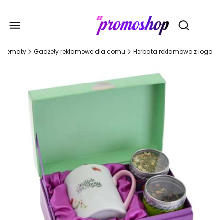
Gadże
Otwórz wy
Tematy
Gadżety reklamowe dla domu
Herbata reklamowa z logo