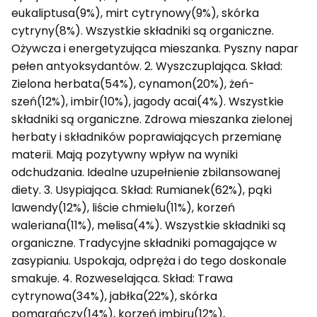
eukaliptusa(9%), mirt cytrynowy(9%), skórka
cytryny(8%). Wszystkie składniki są organiczne.
Ożywcza i energetyzująca mieszanka. Pyszny napar
pełen antyoksydantów. 2. Wyszczuplająca. Skład:
Zielona herbata(54%), cynamon(20%), żeń-
szeń(12%), imbir(10%), jagody acai(4%). Wszystkie
składniki są organiczne. Zdrowa mieszanka zielonej
herbaty i składników poprawiających przemianę
materii. Mają pozytywny wpływ na wyniki
odchudzania. Idealne uzupełnienie zbilansowanej
diety. 3. Usypiająca. Skład: Rumianek(62%), pąki
lawendy(12%), liście chmielu(11%), korzeń
waleriana(11%), melisa(4%). Wszystkie składniki są
organiczne. Tradycyjne składniki pomagające w
zasypianiu. Uspokaja, odpręża i do tego doskonale
smakuje. 4. Rozweselająca. Skład: Trawa
cytrynowa(34%), jabłka(22%), skórka
pomarańczy(14%), korzeń imbiru(12%),