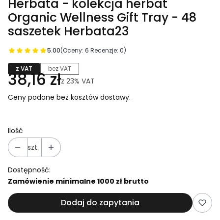
Herbata - kolekcja herbat
Organic Wellness Gift Tray - 48
saszetek Herbata23
5.00
(Oceny: 6 Recenzje: 0)
z VAT
bez VAT
38,16 zł
z
23%
VAT
Ceny podane bez kosztów dostawy.
Ilość
szt.
Dostępność:
Zamówienie minimalne 1000 zł brutto
Dodaj do zapytania