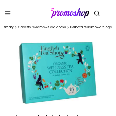
Gadże
Otwórz wy
Tematy
Gadżety reklamowe dla domu
Herbata reklamowa z logo