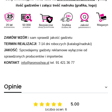
ilość gadżetów i załącz treść nadruku (grafika, logo)
ZAMÓW WZÓR
i sam sprawdź jakość gadżetu
TERMIN REALIZACJI
: 7-14 dni roboczych (katalogi/nadruki)
JAKOŚĆ
: Sprzedajemy gadżety reklamowe wyłącznie od
sprawdzonych producentów i importerów.
KONTAKT
:
info@promoshop.pl
tel. 91 421 36 77
Opinie
5.00
Liczba ocen: 6