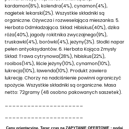
kardamon(8%), kolendra(4%), cynamon(4%),
nagietek lekarski(2%). Wszystkie składniki są
organiczne. Ożywcza i rozweselająca mieszanka. 5.
Herbata Odmładzająca. Skład: Hibiskus(40%), dzika
róża(40%), jagody rokitnika zwyczajnego(9%),
truskawki(4%), borówki(4%), jeżyny(3%). Słodki napar
pełen antyoksydantów. 6. Herbata Kojąca Zmysły
Skład: Trawa cytrynowa(28%), hibiskus(22%),
rooibos(14%), liście jeżyny(10%), cynamon(10%),
lukrecja(10%), lawenda(10%). Produkt zawiera
lukrecję. Chorzy na nadciśnienie powinni ograniczyć
spożycie. Wszystkie składniki są organiczne. Masa
netto: 72gramy (48 osobno pakowanych saszetek).
_____________________
_____________________
Ceny orientacyjne.
Teraz czas na
ZAPYTANIE OFERTOWE
: podaj