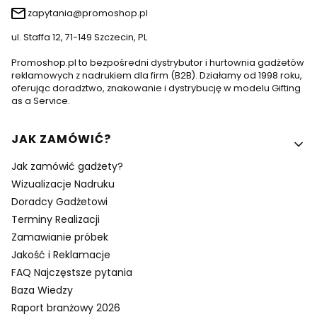
zapytania@promoshop.pl
ul. Staffa 12, 71-149 Szczecin, PL
Promoshop.pl to bezpośredni dystrybutor i hurtownia gadżetów
reklamowych z nadrukiem dla firm (B2B). Działamy od 1998 roku,
oferując doradztwo, znakowanie i dystrybucję w modelu Gifting
as a Service.
Linki w stopce
JAK ZAMÓWIĆ?
Jak zamówić gadżety?
Wizualizacje Nadruku
Doradcy Gadżetowi
Terminy Realizacji
Zamawianie próbek
Jakość i Reklamacje
FAQ Najczęstsze pytania
Baza Wiedzy
Raport branżowy 2026