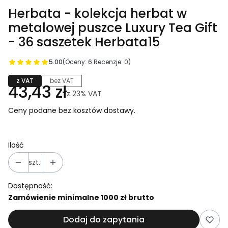
Herbata - kolekcja herbat w
metalowej puszce Luxury Tea Gift
- 36 saszetek Herbata15
5.00
(Oceny: 6 Recenzje: 0)
z VAT
bez VAT
43,43 zł
z
23%
VAT
Ceny podane bez kosztów dostawy.
Ilość
szt.
Dostępność:
Zamówienie minimalne 1000 zł brutto
Dodaj do zapytania