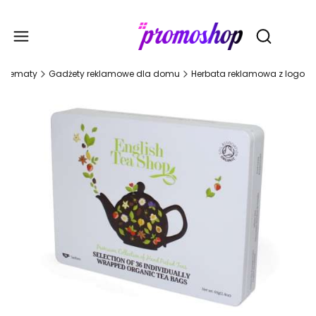
Gadże
Otwórz wy
Tematy
Gadżety reklamowe dla domu
Herbata reklamowa z logo