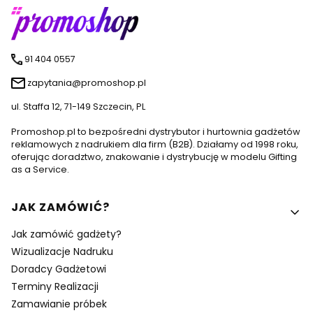
91 404 0557
zapytania@promoshop.pl
ul. Staffa 12, 71-149 Szczecin, PL
Promoshop.pl to bezpośredni dystrybutor i hurtownia gadżetów
reklamowych z nadrukiem dla firm (B2B). Działamy od 1998 roku,
oferując doradztwo, znakowanie i dystrybucję w modelu Gifting
as a Service.
Linki w stopce
JAK ZAMÓWIĆ?
Jak zamówić gadżety?
Wizualizacje Nadruku
Doradcy Gadżetowi
Terminy Realizacji
Zamawianie próbek