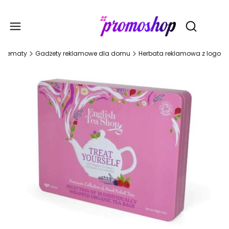
Gadże
Otwórz wy
Tematy
Gadżety reklamowe dla domu
Herbata reklamowa z logo