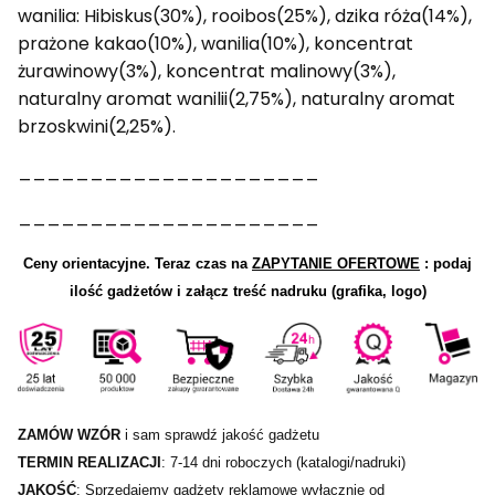
wanilia: Hibiskus(30%), rooibos(25%), dzika róża(14%),
prażone kakao(10%), wanilia(10%), koncentrat
żurawinowy(3%), koncentrat malinowy(3%),
naturalny aromat wanilii(2,75%), naturalny aromat
brzoskwini(2,25%).
_____________________
_____________________
Ceny orientacyjne.
Teraz czas na
ZAPYTANIE OFERTOWE
: podaj
ilość gadżetów i załącz treść nadruku (grafika, logo)
ZAMÓW WZÓR
i sam sprawdź jakość gadżetu
TERMIN REALIZACJI
: 7-14 dni roboczych (katalogi/nadruki)
JAKOŚĆ
: Sprzedajemy gadżety reklamowe wyłącznie od