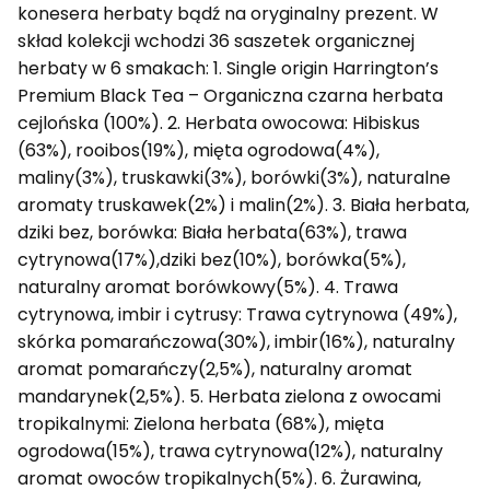
konesera herbaty bądź na oryginalny prezent. W
skład kolekcji wchodzi 36 saszetek organicznej
herbaty w 6 smakach: 1. Single origin Harrington’s
Premium Black Tea – Organiczna czarna herbata
cejlońska (100%). 2. Herbata owocowa: Hibiskus
(63%), rooibos(19%), mięta ogrodowa(4%),
maliny(3%), truskawki(3%), borówki(3%), naturalne
aromaty truskawek(2%) i malin(2%). 3. Biała herbata,
dziki bez, borówka: Biała herbata(63%), trawa
cytrynowa(17%),dziki bez(10%), borówka(5%),
naturalny aromat borówkowy(5%). 4. Trawa
cytrynowa, imbir i cytrusy: Trawa cytrynowa (49%),
skórka pomarańczowa(30%), imbir(16%), naturalny
aromat pomarańczy(2,5%), naturalny aromat
mandarynek(2,5%). 5. Herbata zielona z owocami
tropikalnymi: Zielona herbata (68%), mięta
ogrodowa(15%), trawa cytrynowa(12%), naturalny
aromat owoców tropikalnych(5%). 6. Żurawina,