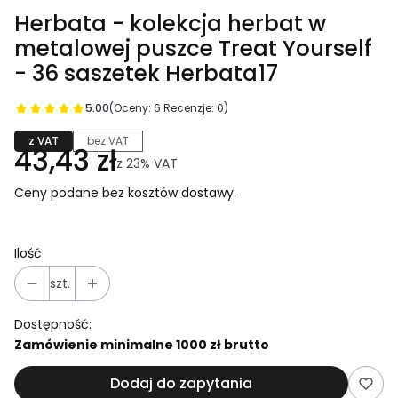
Herbata - kolekcja herbat w
metalowej puszce Treat Yourself
- 36 saszetek Herbata17
5.00
(Oceny: 6 Recenzje: 0)
z VAT
bez VAT
43,43 zł
z
23%
VAT
Ceny podane bez kosztów dostawy.
Ilość
szt.
Dostępność:
Zamówienie minimalne 1000 zł brutto
Dodaj do zapytania