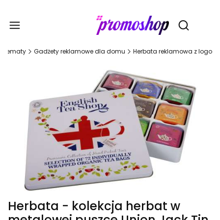
Gadże
Otwórz wy
Tematy
Gadżety reklamowe dla domu
Herbata reklamowa z logo
Herbata - kolekcja herbat w
metalowej puszce Union Jack Tin