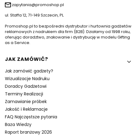
zapytania@promoshop.pl
ul. Staffa 12, 71-149 Szczecin, PL
Promoshop.pl to bezpośredni dystrybutor i hurtownia gadżetów
reklamowych z nadrukiem dla firm (B2B). Działamy od 1998 roku,
oferując doradztwo, znakowanie i dystrybucję w modelu Gifting
as a Service.
Linki w stopce
JAK ZAMÓWIĆ?
Jak zamówić gadżety?
Wizualizacje Nadruku
Doradcy Gadżetowi
Terminy Realizacji
Zamawianie próbek
Jakość i Reklamacje
FAQ Najczęstsze pytania
Baza Wiedzy
Raport branżowy 2026