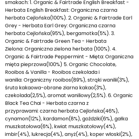
smakach: 1. Organic & Fairtrade English Breakfast -
Herbata English Breakfast: Organiczna czarna
herbata Cejlońska(100%). 2. Organic & Fairtrade Earl
Grey - Herbata Earl Grey: Organiczna czarna
herbata Cejlońska(95%), bergamotka(5%). 3.
Organic & Fairtrade Green Tea - Herbata
Zielona: Organiczna zielona herbata (100%). 4.
Organic & Fairtrade Peppermint - Mięta: Organiczna
mięta pieprzowa(100%) 5. Organic Chocolate,
Rooibos & Vanilla - Rooibos czekolada i
wanilia: Organiczny rooibos(89%), strąki wanilii(3%),
śruta kakaowa-obrane ziarna kakao(3%),
czekolada(2,5%), aromat waniliowy(2,5%). 6. Organic
Black Tea Chai - Herbata czarna z
przyprawami: czarna herbata Cejlońska(46%),
cynamon(12%), kardamon(8%), goździki(6%), gałka
muszkatołowa(6%), kwiat muszkatołowy(4%),
imbir(4%), lukrecja(4%), anyż(4%), koper włoski(2%),