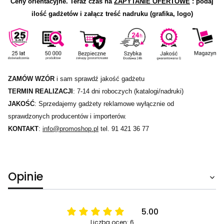
Ceny orientacyjne.
Teraz czas na
ZAPYTANIE OFERTOWE
: podaj
ilość gadżetów i załącz treść nadruku (grafika, logo)
ZAMÓW WZÓR
i sam sprawdź jakość gadżetu
TERMIN REALIZACJI
: 7-14 dni roboczych (katalogi/nadruki)
JAKOŚĆ
: Sprzedajemy gadżety reklamowe wyłącznie od
sprawdzonych producentów i importerów.
KONTAKT
:
info@promoshop.pl
tel. 91 421 36 77
Opinie
5.00
Liczba ocen: 6