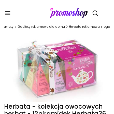
Gadże
Otwórz wy
Tematy
Gadżety reklamowe dla domu
Herbata reklamowa z logo
Herbata - kolekcja owocowych
herbat - 12piramidek Herbata36